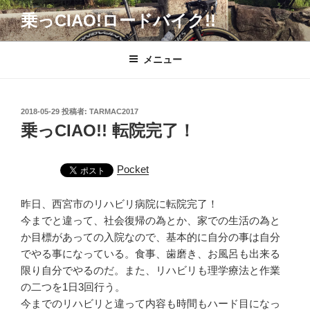
コ
乗っCIAO!ロードバイク!!
ン
テ
ン
メニュー
ツ
へ
ス
投
2018-05-29
投稿者:
TARMAC2017
キ
稿
乗っCIAO!! 転院完了！
日:
ッ
プ
Pocket
昨日、西宮市のリハビリ病院に転院完了！
今までと違って、社会復帰の為とか、家での生活の為と
か目標があっての入院なので、基本的に自分の事は自分
でやる事になっている。食事、歯磨き、お風呂も出来る
限り自分でやるのだ。また、リハビリも理学療法と作業
の二つを1日3回行う。
今までのリハビリと違って内容も時間もハード目になっ