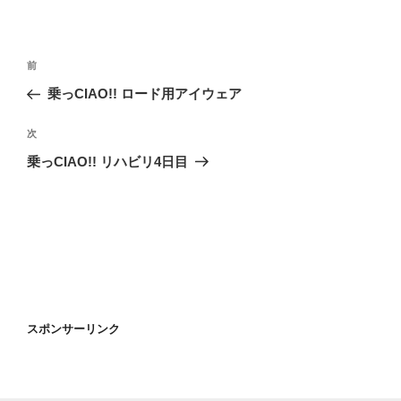
投
過
前
稿
去
乗っCIAO!! ロード用アイウェア
ナ
の
ビ
投
次
次
稿
ゲ
の
乗っCIAO!! リハビリ4日目
投
ー
稿
シ
ョ
ン
スポンサーリンク