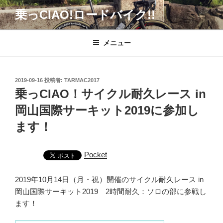
コ
乗っCIAO!ロードバイク!!
ン
テ
ン
メニュー
ツ
へ
ス
投
2019-09-16
投稿者:
TARMAC2017
キ
稿
乗っCIAO！サイクル耐久レース in
日:
ッ
岡山国際サーキット2019に参加し
プ
ます！
Pocket
2019年10月14日（月・祝）開催のサイクル耐久レース in
岡山国際サーキット2019 2時間耐久：ソロの部に参戦し
ます！