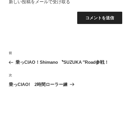
新しい投稿をメールで受け取る
投
過
前
稿
去
乗っCIAO！Shimano 〝SUZUKA ″Road参戦！
ナ
の
ビ
投
次
次
稿
ゲ
の
乗っCIAO! 2時間ローラー練
投
ー
稿
シ
ョ
ン