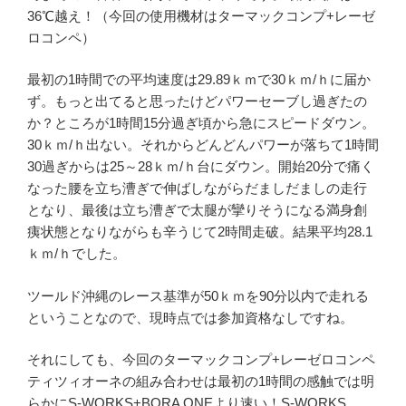
36℃越え！（今回の使用機材はターマックコンプ+レーゼ
ロコンペ）
最初の1時間での平均速度は29.89ｋｍで30ｋｍ/ｈに届か
ず。もっと出てると思ったけどパワーセーブし過ぎたの
か？ところが1時間15分過ぎ頃から急にスピードダウン。
30ｋｍ/ｈ出ない。それからどんどんパワーが落ちて1時間
30過ぎからは25～28ｋｍ/ｈ台にダウン。開始20分で痛く
なった腰を立ち漕ぎで伸ばしながらだましだましの走行
となり、最後は立ち漕ぎで太腿が攣りそうになる満身創
痍状態となりながらも辛うじて2時間走破。結果平均28.1
ｋｍ/ｈでした。
ツールド沖縄のレース基準が50ｋｍを90分以内で走れる
ということなので、現時点では参加資格なしですね。
それにしても、今回のターマックコンプ+レーゼロコンペ
ティツィオーネの組み合わせは最初の1時間の感触では明
らかにS-WORKS+BORA ONEより速い！S-WORKS