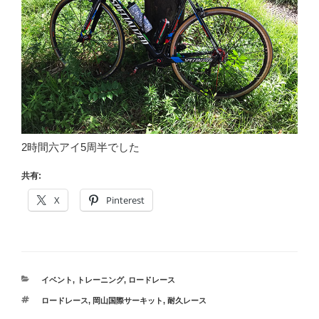
2時間六アイ5周半でした
共有:
X
Pinterest
カ
イベント
,
トレーニング
,
ロードレース
テ
タ
ロードレース
,
岡山国際サーキット
,
耐久レース
ゴ
グ
リ