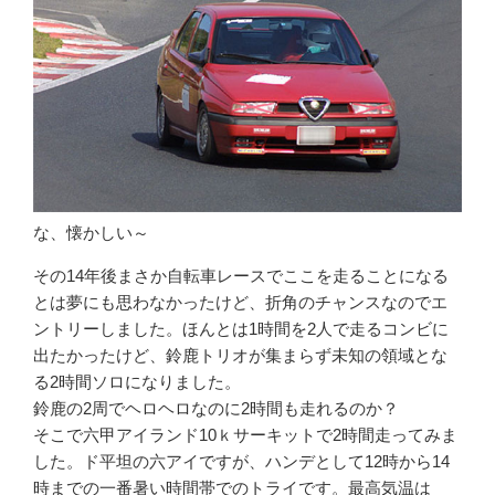
な、懐かしい～
その14年後まさか自転車レースでここを走ることになる
とは夢にも思わなかったけど、折角のチャンスなのでエ
ントリーしました。ほんとは1時間を2人で走るコンビに
出たかったけど、鈴鹿トリオが集まらず未知の領域とな
る2時間ソロになりました。
鈴鹿の2周でヘロヘロなのに2時間も走れるのか？
そこで六甲アイランド10ｋサーキットで2時間走ってみま
した。ド平坦の六アイですが、ハンデとして12時から14
時までの一番暑い時間帯でのトライです。最高気温は