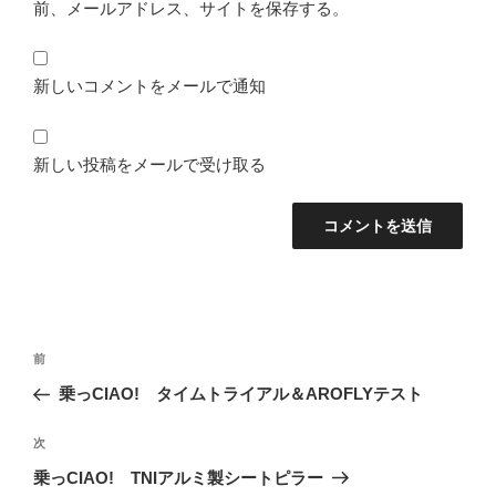
前、メールアドレス、サイトを保存する。
新しいコメントをメールで通知
新しい投稿をメールで受け取る
投
過
前
稿
去
乗っCIAO! タイムトライアル＆AROFLYテスト
ナ
の
ビ
投
次
次
稿
ゲ
の
乗っCIAO! TNIアルミ製シートピラー