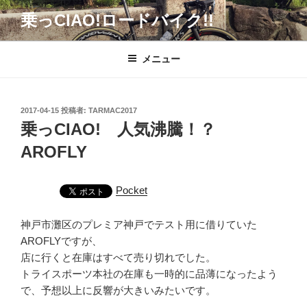
コ
乗っCIAO!ロードバイク!!
ン
テ
ン
メニュー
ツ
へ
ス
投
2017-04-15
投稿者:
TARMAC2017
キ
稿
乗っCIAO! 人気沸騰！？
日:
ッ
AROFLY
プ
Pocket
神戸市灘区のプレミア神戸でテスト用に借りていた
AROFLYですが、
店に行くと在庫はすべて売り切れでした。
トライスポーツ本社の在庫も一時的に品薄になったよう
で、予想以上に反響が大きいみたいです。