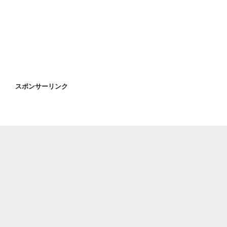
投
ー
稿
シ
ョ
ン
スポンサーリンク