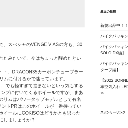
リ
ー
最近の投稿
新規出品中！
バイクパッキン
スぺシャのVENGE VIASの方も、30
バイクパッキング
SOLO DX編】
れたみたいで、今はちょっと醒めたとい
バイクパッキング
タープ編】
・・。DRAGON35カーボンチューブラー
60リムに付けるかで迷っています。
【2022 BO
いし、でも軽すぎて進まないという気もする
車空気入れ LE
クコンプに付いてくるホイールですが、まあ
≫
のリムはパワータップモデルとして有名
グメントPRはこのホイールが一番持ってい
スポンサーリンク
イールにGOKISOはどうかとも思った
にしましょうか？