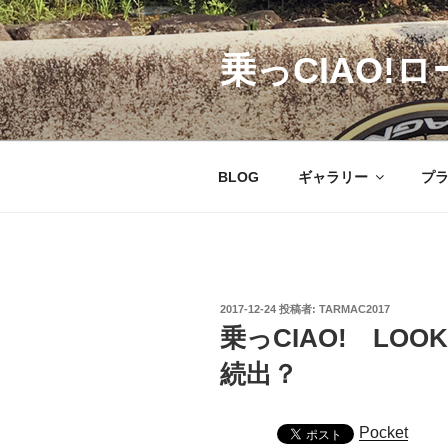
コ
ン
乗っCIAO!ロ
テ
ン
ツ
へ
ス
BLOG
ギャラリー
プ
キ
ッ
プ
投
2017-12-24
投稿者:
TARMAC2017
稿
乗っCIAO! LOOK
日:
続出？
Pocket