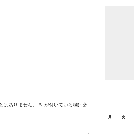
とはありません。
※
が付いている欄は必
月
火