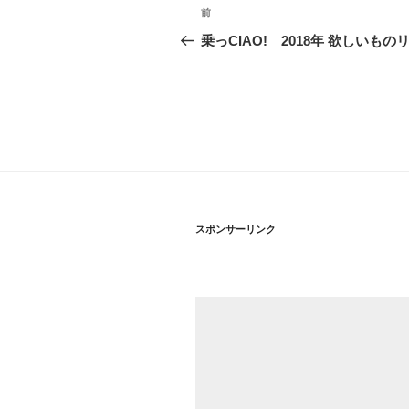
投
前
過
稿
去
乗っCIAO! 2018年 欲しいもの
の
ナ
投
ビ
稿
ゲ
ー
シ
スポンサーリンク
ョ
ン