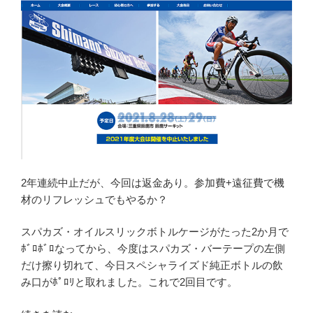
BOOST
グ
ラ
ベ
ル
HERITAGE
SUPERFLOW
サ
ド
ル”
の
2年連続中止だが、今回は返金あり。参加費+遠征費で機
材のリフレッシュでもやるか？
スパカズ・オイルスリックボトルケージがたった2か月で
ﾎﾞﾛﾎﾞﾛなってから、今度はスパカズ・バーテープの左側
だけ擦り切れて、今日スペシャライズド純正ボトルの飲
み口がﾎﾟﾛﾘと取れました。これで2回目です。