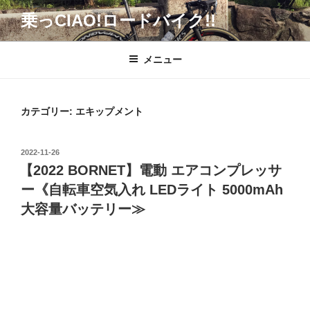
コ
乗っCIAO!ロードバイク!!
ン
テ
ン
メニュー
ツ
へ
ス
カテゴリー:
エキップメント
キ
ッ
投
2022-11-26
プ
稿
【2022 BORNET】電動 エアコンプレッサ
日:
ー《自転車空気入れ LEDライト 5000mAh
大容量バッテリー≫