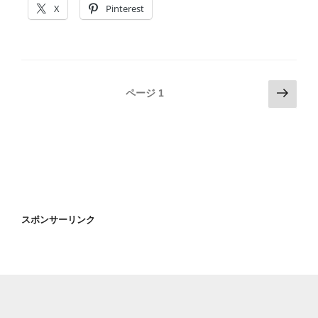
Speedplay
X
Pinterest
–
Zero
Aero
Walkable
ク
投
次
ページ
1
リ
の
稿
ー
ペ
の
ト
ー
ペ
セ
ジ
ー
ッ
ジ
ト”
の
送
スポンサーリンク
り