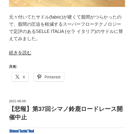
ト
5000mAh
大
元々付いてたサドル(fabric)が硬くて股間がつらかったの
容
で、股間の圧迫を軽減するスーパーフローテクノロジー
量
で定評のあるSELLE ITALIA (セラ イタリア)のサドルに替
バ
えてみました。
ッ
テ
“乗
続きを読む
リ
っ
ー
CIAO！
共有:
≫”
SELLE
X
Pinterest
の
ITALIA
(セ
ラ
投
2021-08-09
イ
稿
【悲報】第37回シマノ鈴鹿ロードレース開
タ
日:
催中止
リ
ア)
NOVUS