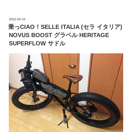
ア
コ
投
2022-04-16
ン
稿
乗っCIAO！SELLE ITALIA (セラ イタリア)
プ
日:
NOVUS BOOST グラベル HERITAGE
レ
ッ
SUPERFLOW サドル
サ
ー
《自
転
車
空
気
入
れ
LED
ラ
イ