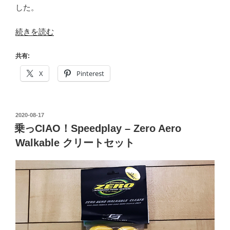
した。
“乗
続きを読む
っ
CIAO！
共有:
乗
X
Pinterest
鞍
レ
イ
投
2020-08-17
ン
稿
乗っCIAO！Speedplay – Zero Aero
ボ
日:
Walkable クリートセット
ー”
の