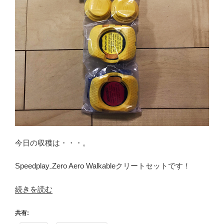
今日の収穫は・・・。
Speedplay₋Zero Aero Walkableクリートセットです！
“乗
続きを読む
っ
CIAO！
共有: