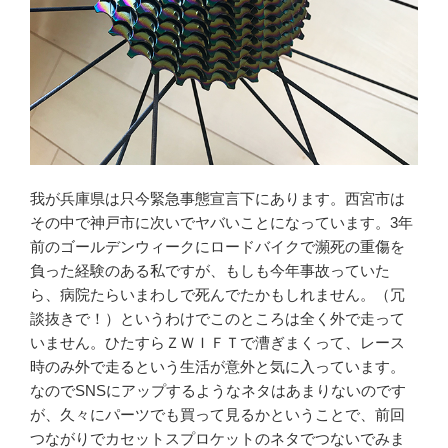
止”
の
我が兵庫県は只今緊急事態宣言下にあります。西宮市は
その中で神戸市に次いでヤバいことになっています。3年
前のゴールデンウィークにロードバイクで瀕死の重傷を
負った経験のある私ですが、もしも今年事故っていた
ら、病院たらいまわしで死んでたかもしれません。（冗
談抜きで！）というわけでこのところは全く外で走って
いません。ひたすらＺＷＩＦＴで漕ぎまくって、レース
時のみ外で走るという生活が意外と気に入っています。
なのでSNSにアップするようなネタはあまりないのです
が、久々にパーツでも買って見るかということで、前回
つながりでカセットスプロケットのネタでつないでみま