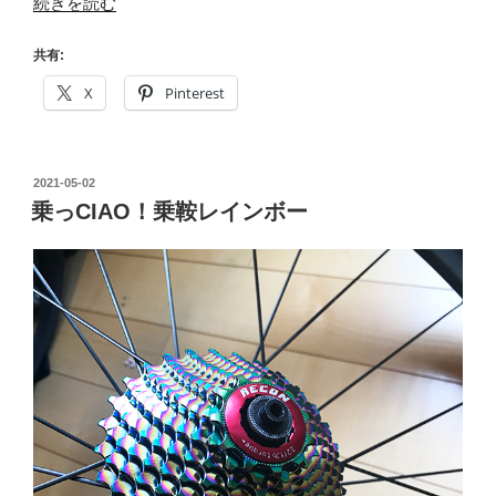
“【悲
続きを読む
報】
第
共有:
37
X
Pinterest
回
シ
マ
投
2021-05-02
ノ
稿
乗っCIAO！乗鞍レインボー
鈴
日:
鹿
ロ
ー
ド
レ
ー
ス
開
催
中