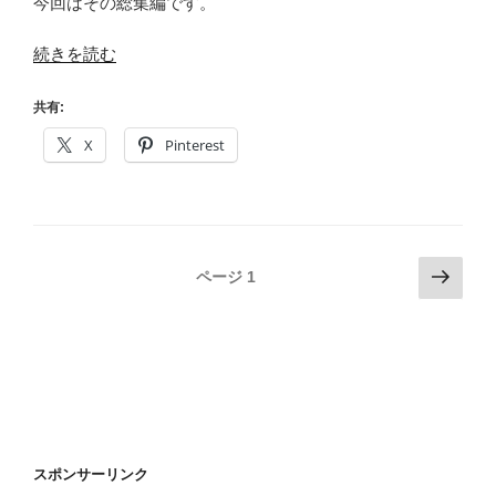
今回はその総集編です。
“乗
続きを読む
っ
CIAO!
共有:
び
X
Pinterest
わ
い
ち
総
集
投
次
ページ
1
編！”
の
稿
の
ペ
の
ー
ペ
ジ
ー
ジ
送
スポンサーリンク
り