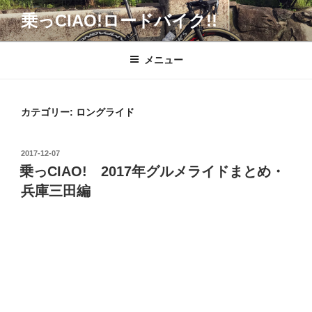
コ
乗っCIAO!ロードバイク!!
ン
テ
ン
メニュー
ツ
へ
ス
カテゴリー:
ロングライド
キ
ッ
投
2017-12-07
プ
稿
乗っCIAO! 2017年グルメライドまとめ・
日:
兵庫三田編