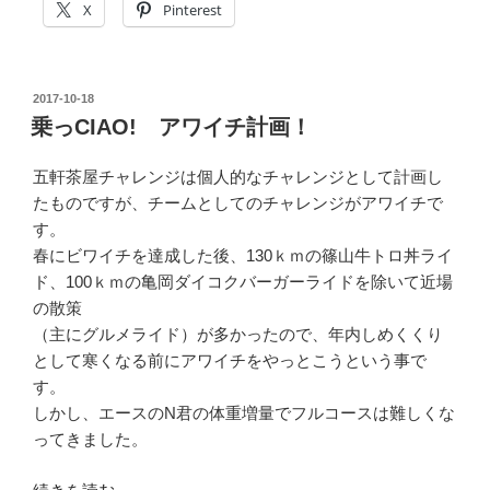
X
Pinterest
ノ
ウ
ラ・
投
2017-10-18
ラ
稿
乗っCIAO! アワイチ計画！
イ
日:
ブ
五軒茶屋チャレンジは個人的なチャレンジとして計画し
ト
たものですが、チームとしてのチャレンジがアワイチで
レ
す。
ー
春にビワイチを達成した後、130ｋｍの篠山牛トロ丼ライ
ニ
ド、100ｋｍの亀岡ダイコクバーガーライドを除いて近場
ン
の散策
グ
（主にグルメライド）が多かったので、年内しめくくり
で
として寒くなる前にアワイチをやっとこうという事で
ア
す。
ワ
しかし、エースのN君の体重増量でフルコースは難しくな
イ
ってきました。
チ
を