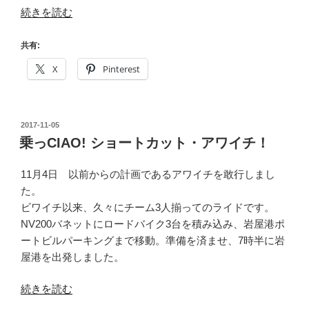
“乗
続きを読む
っ
CIAO!
共有:
2017
X
Pinterest
年
グ
ル
投
2017-11-05
メ
稿
乗っCIAO! ショートカット・アワイチ！
ラ
日:
イ
11月4日 以前からの計画であるアワイチを敢行しまし
ド
た。
ま
ビワイチ以来、久々にチーム3人揃ってのライドです。
と
NV200バネットにロードバイク3台を積み込み、岩屋港ポ
め・
ートビルパーキングまで移動。準備を済ませ、7時半に岩
兵
屋港を出発しました。
庫
三
“乗
続きを読む
田
っ