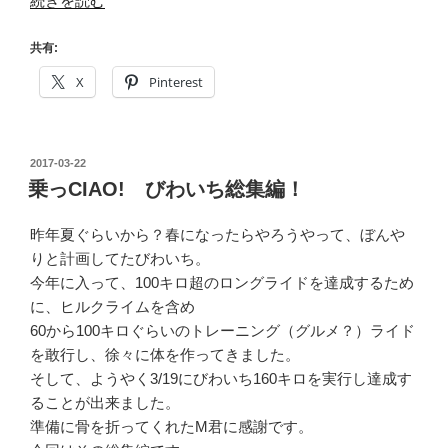
“乗
続きを読む
走
っ
る！
CIAO!
共有:
実
ア
践
X
Pinterest
ワ
編”
イ
の
チ
投
2017-03-22
計
稿
乗っCIAO! びわいち総集編！
画！”
日:
の
昨年夏ぐらいから？春になったらやろうやって、ぼんや
りと計画してたびわいち。
今年に入って、100キロ超のロングライドを達成するため
に、ヒルクライムを含め
60から100キロぐらいのトレーニング（グルメ？）ライド
を敢行し、徐々に体を作ってきました。
そして、ようやく3/19にびわいち160キロを実行し達成す
ることが出来ました。
準備に骨を折ってくれたM君に感謝です。