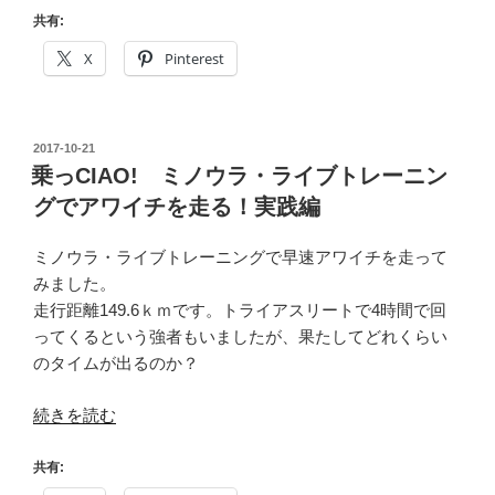
編”
CIAO!
共有:
の
シ
X
Pinterest
ョ
ー
ト
投
2017-10-21
カ
稿
乗っCIAO! ミノウラ・ライブトレーニン
ッ
日:
グでアワイチを走る！実践編
ト・
ア
ミノウラ・ライブトレーニングで早速アワイチを走って
ワ
みました。
イ
走行距離149.6ｋｍです。トライアスリートで4時間で回
チ！”
ってくるという強者もいましたが、果たしてどれくらい
の
のタイムが出るのか？
“乗
続きを読む
っ
CIAO!
共有:
ミ