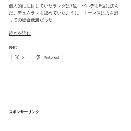
個人的に注目していたランダは7位、バルデも6位に沈ん
だ。デュムランも認めていたように、トーマスは力を残
しての総合優勝だった。
“乗
続きを読む
っ
CIAO!
共有:
ツ
X
Pinterest
ー
ル・
ド・
フ
ラ
ン
ス
結
スポンサーリンク
果
発