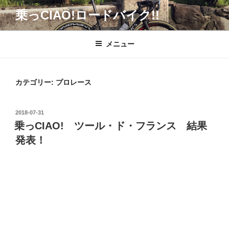
コ
乗っCIAO!ロードバイク!!
ン
テ
ン
メニュー
ツ
へ
ス
カテゴリー:
プロレース
キ
ッ
投
2018-07-31
プ
稿
乗っCIAO! ツール・ド・フランス 結果
日:
発表！