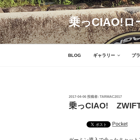
コ
ン
乗っCIAO!ロ
テ
ン
ツ
へ
ス
BLOG
ギャラリー
プ
キ
ッ
プ
投
2017-04-06
投稿者:
TARMAC2017
稿
乗っCIAO! ZWI
日:
Pocket
ガーミン導入で余ったキャット