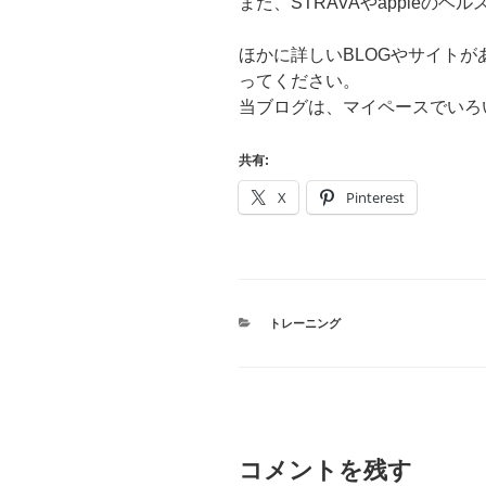
また、STRAVAやappleの
ほかに詳しいBLOGやサイト
ってください。
当ブログは、マイペースでいろ
共有:
X
Pinterest
カ
トレーニング
テ
ゴ
リ
ー
コメントを残す