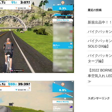
リ
ー
最近の投稿
新規出品中！
バイクパッキン
バイクパッキング
SOLO DX編】
バイクパッキング
タープ編】
【2022 BO
車空気入れ LE
≫
スポンサーリンク