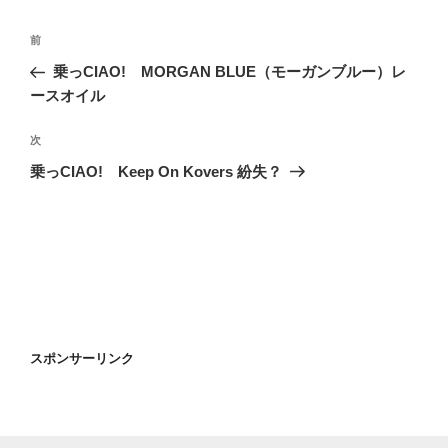
投
過
前
稿
去
乗っCIAO! MORGAN BLUE（モーガンブルー）レ
ナ
の
ースオイル
ビ
投
稿
ゲ
次
次
の
ー
乗っCIAO! Keep On Kovers 紛失？
投
シ
稿
ョ
ン
スポンサーリンク