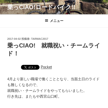
コ
乗っCIAO!ロードバイク!!
ン
テ
ン
メニュー
ツ
へ
ス
投
2017-04-02
投稿者:
TARMAC2017
キ
稿
乗っCIAO! 就職祝い・チームライ
日:
ッ
ド！
プ
Pocket
4月より新しい職場で働くこととなり、当面土日のライド
も難しくなるので、
就職祝い・チームライドをやってもらいました。
行き先は、またもや西宮山口町。