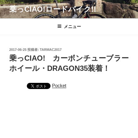
コ
乗っCIAO!ロードバイク!!
ン
テ
ン
メニュー
ツ
へ
ス
投
2017-06-25
投稿者:
TARMAC2017
キ
稿
乗っCIAO! カーボンチューブラー
日:
ッ
ホイール・DRAGON35装着！
プ
Pocket