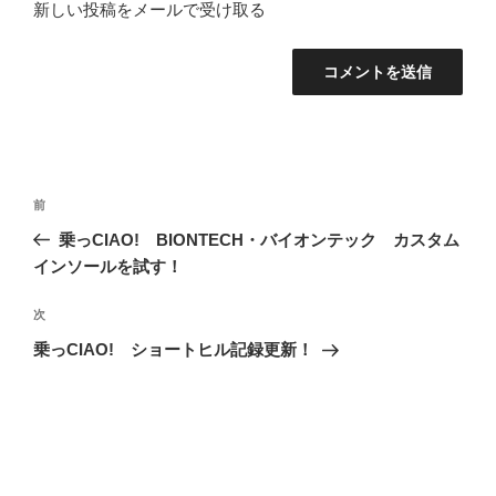
新しい投稿をメールで受け取る
投
過
前
稿
去
乗っCIAO! BIONTECH・バイオンテック カスタム
ナ
の
インソールを試す！
ビ
投
稿
ゲ
次
次
の
ー
乗っCIAO! ショートヒル記録更新！
投
シ
稿
ョ
ン