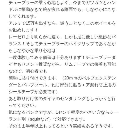
チューブラーの乗り心地もよく、今までガツガツとハン
ドルに振動がきて腕が疲れる路面でも、しなやかにこな
してくれます。
アルミで15万も出すなら、迷うことなくこのホイールを
お勧めします！
レーゼロより明らかに速く、しかも足に優しい絶妙なバ
ランス！そしてチューブラーのハイグリップでありなが
らしなやかな乗り心地は
一度体験してみる価値は十分あります！チューブラータ
イヤもセメント推奨ながら、リムテープでの接着も可能
なので、初心者でも
簡単に貼り付けできます。（20ｍｍのバルブエクステン
ダーとバルブツール、ねじ部分に貼るエア漏れ防止用の
シールテープが必要です）
あと取り付け後のタイヤのセンタリングもしっかりと行
ってください。
気になるパンクですが、1センチ程度の小さい穴ならシー
ラント剤（squirtなど）で対応できます。
そのまま半年以上もってるという実績もあるそうです。