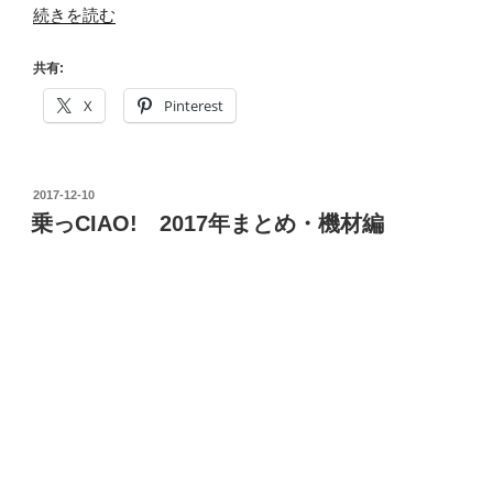
“乗
続きを読む
っ
CIAO!
共有:
2017
X
Pinterest
ま
と
め・
投
2017-12-10
＃
稿
乗っCIAO! 2017年まとめ・機材編
マ
日:
ウ
ン
テ
ン
バ
イ
ク
編 ”
の