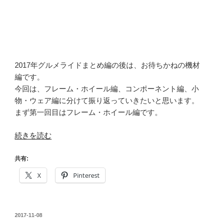
2017年グルメライドまとめ編の後は、お待ちかねの機材
編です。
今回は、フレーム・ホイール編、コンポーネント編、小
物・ウェア編に分けて振り返っていきたいと思います。
まず第一回目はフレーム・ホイール編です。
“乗
続きを読む
っ
CIAO!
共有:
2017
X
Pinterest
年
ま
と
投
2017-11-08
め・