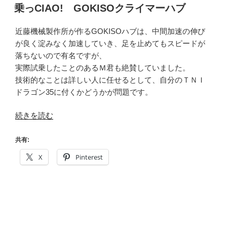
稿
乗っCIAO! GOKISOクライマーハブ
機
日:
材
近藤機械製作所が作るGOKISOハブは、中間加速の伸び
編”
が良く淀みなく加速していき、足を止めてもスピードが
の
落ちないので有名ですが、
実際試乗したことのあるＭ君も絶賛していました。
技術的なことは詳しい人に任せるとして、自分のＴＮＩ
ドラゴン35に付くかどうかが問題です。
“乗
続きを読む
っ
CIAO!
共有:
GOKISO
X
Pinterest
ク
ラ
イ
マ
ー
ハ