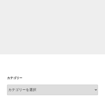
キ
ン
グ”
の
カテゴリー
カ
テ
ゴ
リ