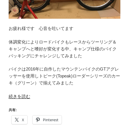
お疲れ様です 心音を吐いてます
体調変化によりロードバイクもレースからツーリング＆
キャンプへと嗜好が変化する中、キャンプ仕様のバイク
パッキングにチャレンジしてみました
バイクは2016年に自作したマウンテンバイクのGTアグレ
ッサーを使用しトピーク(Topeak)ローダーシリーズのカー
キ（グリーン）で揃えてみました
“乗
続きを読む
っ
CIAO！
共有:
ト
X
Pinterest
ピ