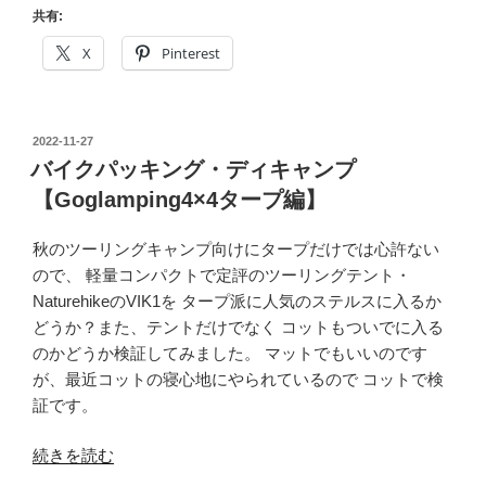
ク
共有:
プ
パ
編】”
X
Pinterest
ッ
の
キ
ン
投
2022-11-27
グ
稿
バイクパッキング・ディキャンプ
デ
日:
【Goglamping4×4タープ編】
ィ
キ
秋のツーリングキャンプ向けにタープだけでは心許ない
ャ
ので、 軽量コンパクトで定評のツーリングテント・
ン
NaturehikeのVIK1を タープ派に人気のステルスに入るか
プ
どうか？また、テントだけでなく コットもついでに入る
【WAQ
のかどうか検証してみました。 マットでもいいのです
Alpha
が、最近コットの寝心地にやられているので コットで検
T/C
証です。
SOLO
DX
“バ
続きを読む
編】”
イ
の