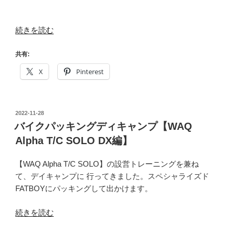
“バ
続きを読む
イ
ク
共有:
パ
X
Pinterest
ッ
キ
ン
投
2022-11-28
グ
稿
バイクパッキングディキャンプ【WAQ
デ
日:
Alpha T/C SOLO DX編】
ィ
キ
【WAQ Alpha T/C SOLO】の設営トレーニングを兼ね
ャ
て、デイキャンプに 行ってきました。スペシャライズド
ン
FATBOYにパッキングして出かけます。
プ
【DD
“バ
続きを読む
タ
イ
ー