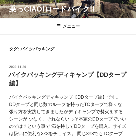
コ
乗っCIAO!ロードバイク!!
ン
テ
ン
メニュー
ツ
へ
ス
タグ:
バイクパッキング
キ
ッ
投
2022-11-29
プ
稿
バイクパッキングディキャンプ【DDタープ
日:
編】
バイクパッキングディキャンプ【DDタープ編】です。
DDタープと同じ数のループを持ったTCタープで様々な
張り方を実践してきましたがディキャンプで焚火をする
シーンが 少なく、それならいっそ本家のDDタープでいい
のでは？という事で 満を持してDDタープを購入。サイズ
は扱いに便利な3×3をチョイス。 同じ3×3でもTCタープ