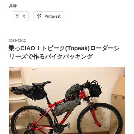
ク
共有:
パ
X
Pinterest
ッ
キ
ン
投
2022-02-12
グ・
稿
乗っCIAO！トピーク(Topeak)ローダーシ
デ
日:
リーズで作るバイクパッキング
ィ
キ
ャ
ン
プ
【Goglamping4×4
タ
ー
プ
編】”
の