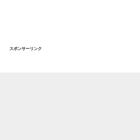
ー
ク
(Topeak)
ロ
ー
ダ
ー
スポンサーリンク
シ
リ
ー
ズ
で
作
る
バ
イ
ク
パ
ッ