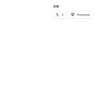
っ
ー
CIAO！
共有:
ツ
イ
ア
X
Pinterest
ナ
ロ
ー
マ”
メ・
の
ス
ポ
ー
ツ
ア
ロ
マ”
の