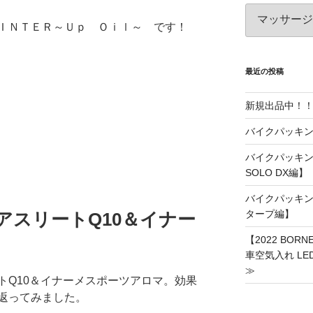
カ
テ
ＩＮＴＥＲ～Ｕｐ Ｏｉｌ～ です！
ゴ
リ
ー
最近の投稿
新規出品中！
バイクパッキン
バイクパッキング
SOLO DX編】
バイクパッキング
タープ編】
・アスリートQ10＆イナー
【2022 BO
車空気入れ LE
≫
トQ10＆イナーメスポーツアロマ。効果
返ってみました。