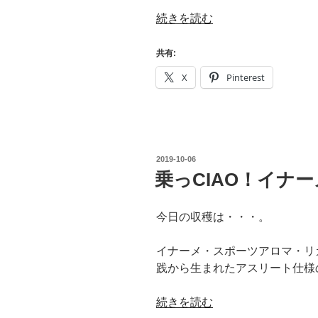
Ｎ
“乗
続きを読む
Ｔ
っ
Ｅ
CIAO！
共有:
Ｒ
検
X
Pinterest
～
証・
Ｕ
ア
ｐ
ス
Ｏ
リ
ｉ
ー
投
2019-10-06
ｌ
ト
稿
乗っCIAO！イナ
日:
～”
Q10
の
＆
今日の収穫は・・・。
イ
ナ
イナーメ・スポーツアロマ・リ
ー
践から生まれたアスリート仕様
メ
ス
“乗
続きを読む
ポ