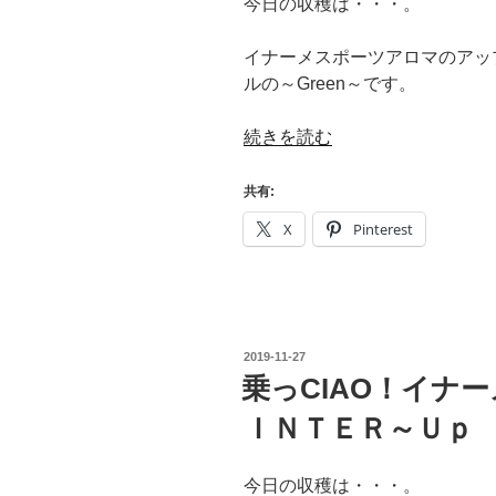
今日の収穫は・・・。
イナーメスポーツアロマのアップ
ルの～Green～です。
“乗
続きを読む
っ
CIAO！
共有:
Igname
X
Pinterest
Sports
Aroma”
の
投
2019-11-27
稿
乗っCIAO！イナ
日:
ＩＮＴＥＲ～Ｕｐ
今日の収穫は・・・。