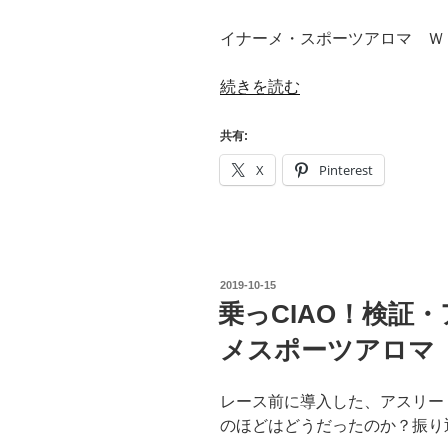
イナーメ・スポーツアロマ Ｗ
“乗
続きを読む
っ
CIAO！
共有:
イ
X
Pinterest
ナ
ー
メ・
ス
ポ
投
2019-10-15
ー
稿
乗っCIAO！検証
日:
ツ
メスポーツアロマ
ア
ロ
マ
レース前に導入した、アスリー
Ｗ
のほどはどうだったのか？振り
Ｉ