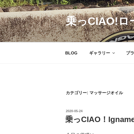
コ
ン
乗っCIAO!ロ
テ
ン
ツ
へ
ス
BLOG
ギャラリー
プ
キ
ッ
プ
カテゴリー:
マッサージオイル
投
2020-05-24
稿
乗っCIAO！Igname 
日: