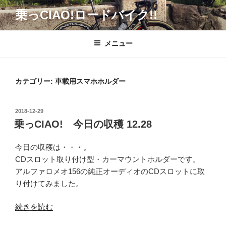
コ
乗っCIAO!ロードバイク!!
ン
テ
ン
メニュー
ツ
へ
ス
カテゴリー:
車載用スマホホルダー
キ
ッ
投
2018-12-29
プ
稿
乗っCIAO! 今日の収穫 12.28
日:
今日の収穫は・・・。
CDスロット取り付け型・カーマウントホルダーです。
アルファロメオ156の純正オーディオのCDスロットに取
り付けてみました。
“乗
続きを読む
っ