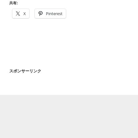
CIAO!
共有:
今
X
Pinterest
日
の
収
穫
12.28”
の
スポンサーリンク