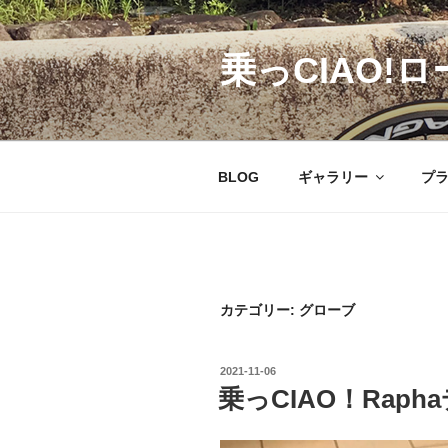
コ
ン
乗っCIAO!ロ
テ
ン
ツ
へ
ス
BLOG
ギャラリー
プ
キ
ッ
プ
カテゴリー:
グローブ
投
2021-11-06
稿
乗っCIAO！Raph
日: