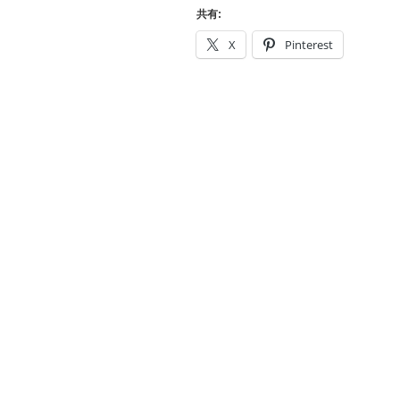
CIAO！
共有:
Rapha
X
Pinterest
デ
ビ
ュ
ー”
の