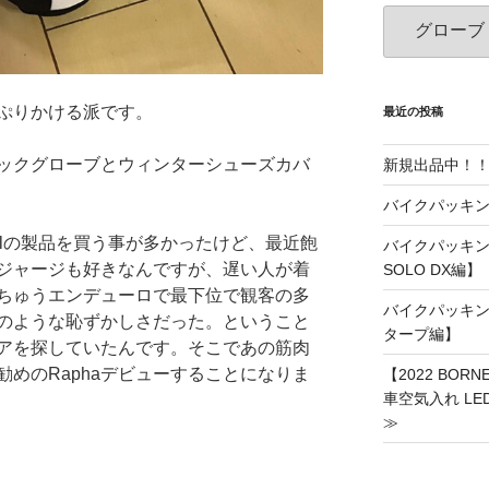
カ
テ
ゴ
リ
ぷりかける派です。
ー
最近の投稿
シックグローブとウィンターシューズカバ
新規出品中！
バイクパッキン
fulの製品を買う事が多かったけど、最近飽
バイクパッキング
ジャージも好きなんですが、遅い人が着
SOLO DX編】
ちゅうエンデューロで最下位で観客の多
バイクパッキング
のような恥ずかしさだった。ということ
タープ編】
アを探していたんです。そこであの筋肉
めのRaphaデビューすることになりま
【2022 BO
車空気入れ LE
≫