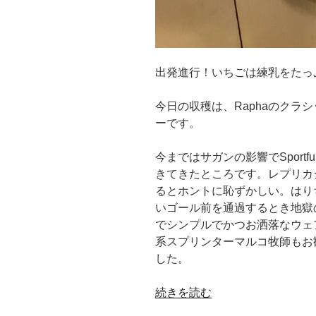
出発進行！いちごは練乳をたっ
今日の収穫は、Raphaのクラ
ーです。
今まではサガンの影響でSport
きてきたところです。レプリカ
るとホントに恥ずかしい。はり
いゴール前を通過するとき地獄
でシンプルでかつお洒落なウェ
系スプリンターマルコ牧師もお勧
した。
“乗
続きを読む
っ